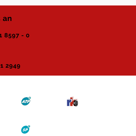
 an
 8597 - 0
1 2949
Links
ilepilot
ngspilot