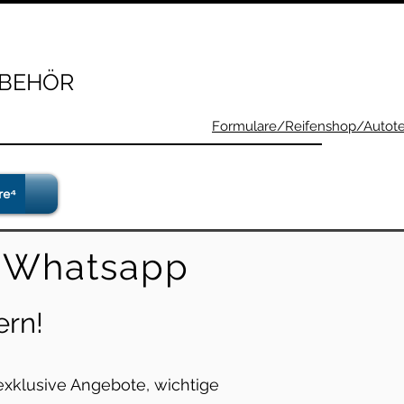
UBEHÖR
Formulare/Reifenshop/Autotei
re⁴
r Whatsapp
ern!
exklusive Angebote, wichtige