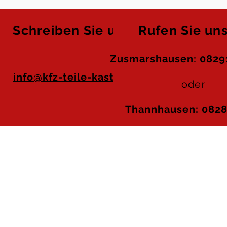
Schreiben Sie uns
Rufen Sie uns
Zusmarshausen: 08291
info@kfz-teile-kastner.de
oder
Thannhausen: 0828
Besuchen Sie uns
fstraße 49
Öffnungszeiten
Autote
hannhausen
Zusmarshausen:
schland
Mo.-Fr.: 8:00 - 12:00 und 13:00 - 18:00 Uhr
Sa.: 8.30 - 12:00 Uhr
Schulu