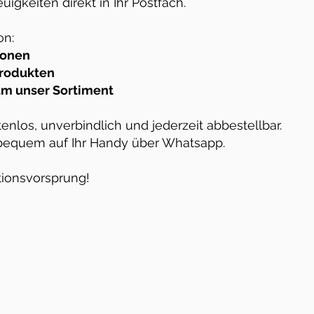
igkeiten direkt in Ihr Postfach.
on:
ionen
Produkten
um unser Sortiment
tenlos, unverbindlich und jederzeit abbestellbar.
 bequem auf Ihr Handy über Whatsapp.
tionsvorsprung!