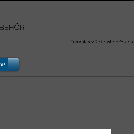
UBEHÖR
Formulare/Reifenshop/Autotei
re⁴