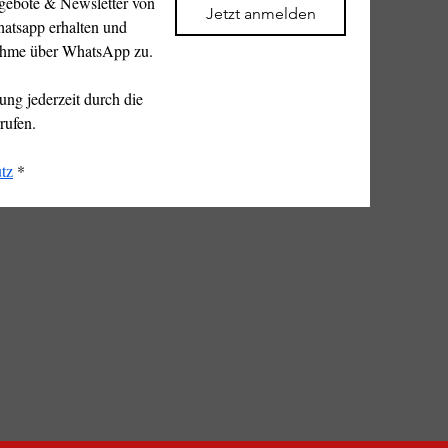
gebote & Newsletter von 
Jetzt anmelden
atsapp erhalten und 
ahme über WhatsApp zu.
ng jederzeit durch die 
rufen.
tz
*