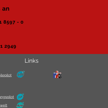
 an
 8597 - 0
1 2949
Links
ilepilot
ngspilot
welt